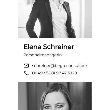
Elena Schreiner
Personalmanagerin
mail
schreiner@bega-consult.de
phone
0049 / 52 81 97 47 3920