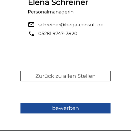
Elena Schreiner
Personalmanagerin
mail
schreiner@bega-consult.de
phone
05281 9747- 3920
Zurück zu allen Stellen
bewerben