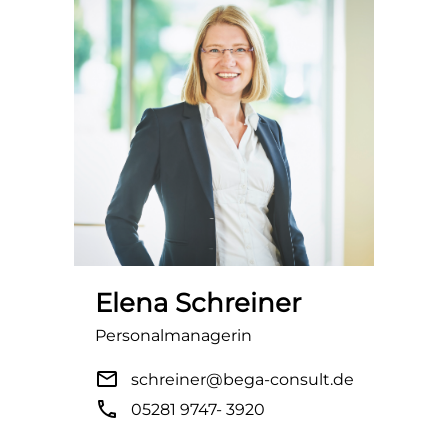
Elena Schreiner
Personalmanagerin
mail
schreiner@bega-consult.de
phone
05281 9747- 3920