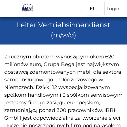
PL
Login
Leiter Vertriebsinnendienst
(m/w/d)
Z rocznym obrotem wynoszącym około 620
milionów euro, Grupa Bega jest największym
dostawcą zdemontowanych mebli dla sektora
samoobsługowego i młodzieżowego w
Niemczech. Dzięki 12 wyspecjalizowanym
spółkom handlowym i 3 spółkom serwisowym
jesteśmy firmą o zasięgu europejskim,
zatrudniającą ponad 300 pracowników. IBBH
GmbH jest odpowiedzialna za tworzenie sieci
i łączenie poszczególnych firm pod parasolem