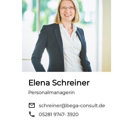
Elena Schreiner
Personalmanagerin
mail
schreiner@bega-consult.de
phone
05281 9747- 3920